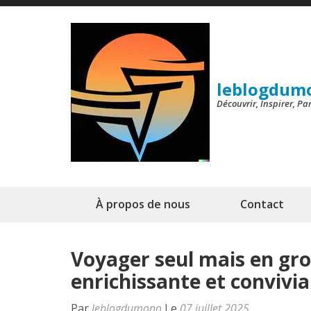
Aller
au
contenu
(Pressez
leblogdum
Entrée)
Découvrir, Inspirer, P
À propos de nous
Contact
Voyager seul mais en gro
enrichissante et convivia
Par
leblogdumono
Le
07 juillet 2025