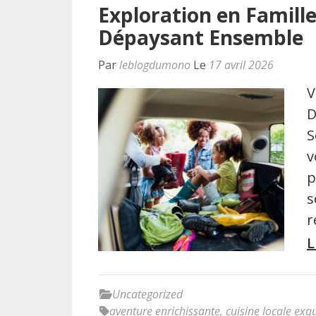
Exploration en Famille
Dépaysant Ensemble
Par
leblogdumono
Le
17 avril 2026
V
D
S
v
p
s
r
L
Uncategorized
aventure enrichissante
,
cuisine locale exq