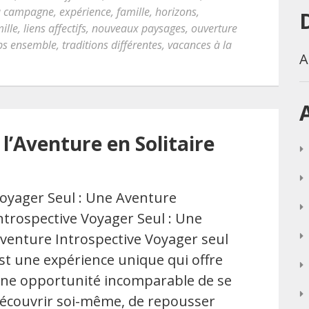
a campagne
,
expérience
,
famille
,
horizons
,
ille
,
liens affectifs
,
nouveaux paysages
,
ouverture
ps ensemble
,
traditions différentes
,
vacances à la
A
 l’Aventure en Solitaire
oyager Seul : Une Aventure
ntrospective Voyager Seul : Une
venture Introspective Voyager seul
st une expérience unique qui offre
ne opportunité incomparable de se
écouvrir soi-même, de repousser