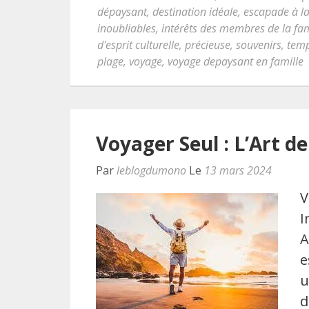
dépaysant
,
destination idéale
,
escapade à l
inoubliables
,
intérêts des membres de la fam
d'esprit culturelle
,
précieuse
,
souvenirs
,
tem
plage
,
voyage
,
voyage depaysant en famille
Voyager Seul : L’Art de
Par
leblogdumono
Le
13 mars 2024
V
I
A
e
u
d