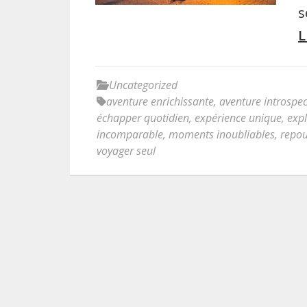
s
L
Uncategorized
aventure enrichissante
,
aventure introspec
échapper quotidien
,
expérience unique
,
expl
incomparable
,
moments inoubliables
,
repou
voyager seul