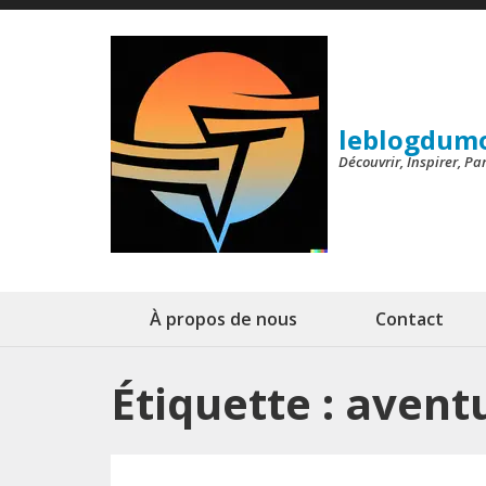
Aller
au
contenu
(Pressez
leblogdum
Entrée)
Découvrir, Inspirer, P
À propos de nous
Contact
Étiquette :
aventu