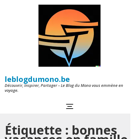
Aller
au
contenu
(Pressez
Entrée)
leblogdumono.be
Découvrir, Inspirer, Partager – Le Blog du Mono vous emmène en
voyage.
Étiquette :
bonnes