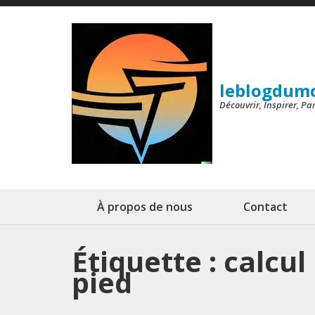
Aller
au
contenu
(Pressez
leblogdum
Entrée)
Découvrir, Inspirer, P
À propos de nous
Contact
Étiquette :
calcul
pied