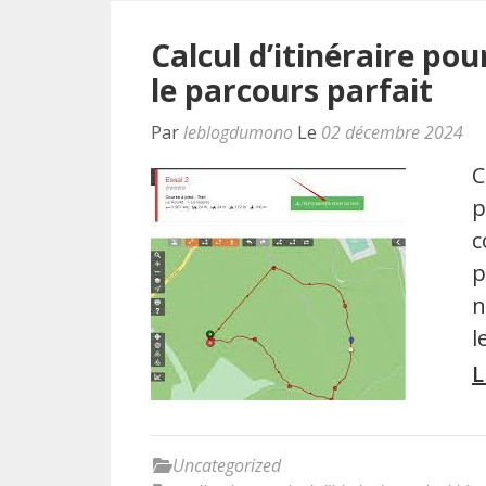
Calcul d’itinéraire pou
le parcours parfait
Par
leblogdumono
Le
02 décembre 2024
C
p
c
p
n
l
L
Uncategorized