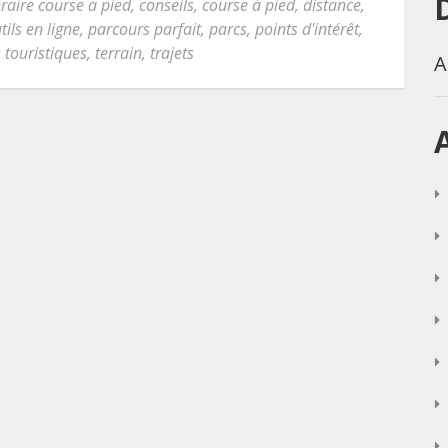
eraire course a pied
,
conseils
,
course à pied
,
distance
,
tils en ligne
,
parcours parfait
,
parcs
,
points d'intérêt
,
s touristiques
,
terrain
,
trajets
A