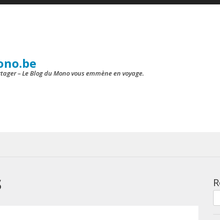
ono.be
artager – Le Blog du Mono vous emmène en voyage.
s
R