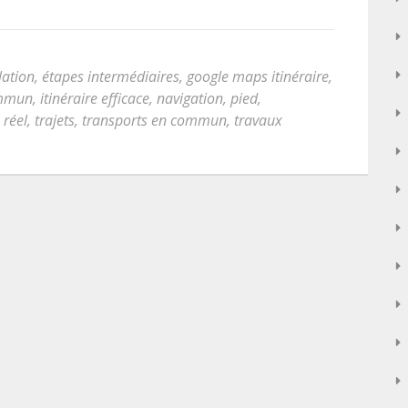
lation
,
étapes intermédiaires
,
google maps itinéraire
,
ommun
,
itinéraire efficace
,
navigation
,
pied
,
 réel
,
trajets
,
transports en commun
,
travaux