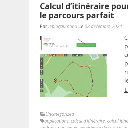
Calcul d’itinéraire pou
le parcours parfait
Par
leblogdumono
Le
02 décembre 2024
C
p
c
p
n
l
L
Uncategorized
applications
,
calcul d'itinéraire
,
calcul itin
endroits nouveaux
,
expérience de course
,
ou