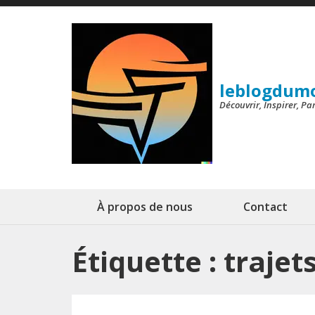
Aller
au
contenu
(Pressez
leblogdum
Entrée)
Découvrir, Inspirer, P
À propos de nous
Contact
Étiquette :
trajet