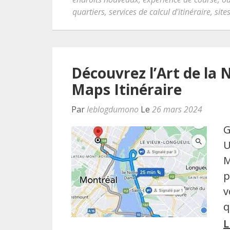
quartiers
,
services de calcul d'itinéraire
,
site
Découvrez l’Art de la 
Maps Itinéraire
Par
leblogdumono
Le
26 mars 2024
G
U
M
p
v
q
L