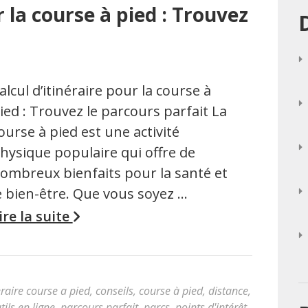
r la course à pied : Trouvez
alcul d’itinéraire pour la course à
ied : Trouvez le parcours parfait La
ourse à pied est une activité
hysique populaire qui offre de
ombreux bienfaits pour la santé et
e bien-être. Que vous soyez …
ire la suite
eraire course a pied
,
conseils
,
course à pied
,
distance
,
tils en ligne
,
parcours parfait
,
parcs
,
points d'intérêt
,