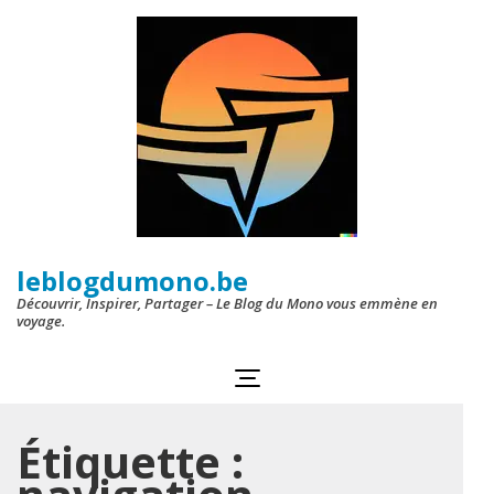
Aller
au
contenu
(Pressez
Entrée)
leblogdumono.be
Découvrir, Inspirer, Partager – Le Blog du Mono vous emmène en
voyage.
Étiquette :