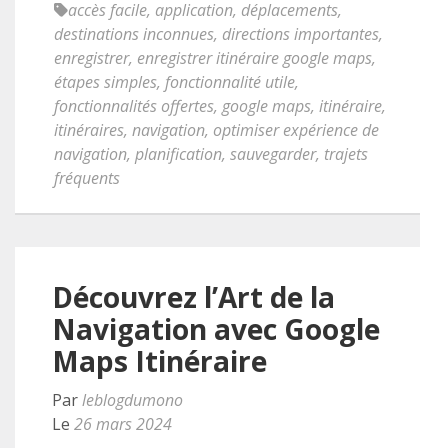
accès facile
,
application
,
déplacements
,
destinations inconnues
,
directions importantes
,
enregistrer
,
enregistrer itinéraire google maps
,
étapes simples
,
fonctionnalité utile
,
fonctionnalités offertes
,
google maps
,
itinéraire
,
itinéraires
,
navigation
,
optimiser expérience de
navigation
,
planification
,
sauvegarder
,
trajets
fréquents
Découvrez l’Art de la
Navigation avec Google
Maps Itinéraire
Par
leblogdumono
Le
26 mars 2024