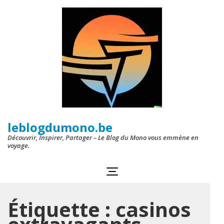
Aller
au
contenu
(Pressez
Entrée)
leblogdumono.be
Découvrir, Inspirer, Partager – Le Blog du Mono vous emmène en
voyage.
Étiquette :
casinos