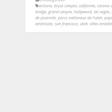
arizona
,
bryce canyon
,
californie
,
casinos 
bridge
,
grand canyon
,
hollywood
,
las vegas
,
de yosemite
,
parcs nationaux de l'utah
,
pays
américain
,
san francisco
,
utah
,
villes emblé