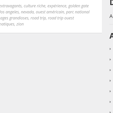
extravagants
,
culture riche
,
expérience
,
golden gate
los angeles
,
nevada
,
ouest américain
,
parc national
A
ages grandioses
,
road trip
,
road trip ouest
matiques
,
zion