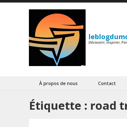
Aller
au
contenu
(Pressez
leblogdum
Entrée)
Découvrir, Inspirer, P
À propos de nous
Contact
Étiquette :
road t