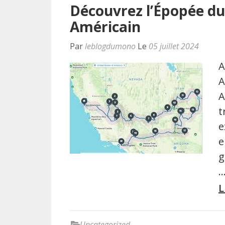
Découvrez l’Épopée du
Américain
Par
leblogdumono
Le
05 juillet 2024
A
A
A
t
e
e
g
L
Uncategorized