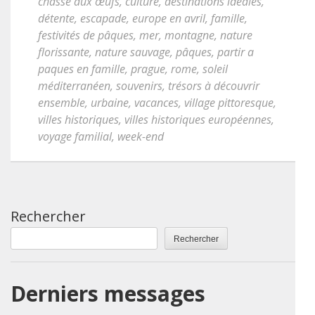
chasse aux œufs
,
culture
,
destinations idéales
,
détente
,
escapade
,
europe en avril
,
famille
,
festivités de pâques
,
mer
,
montagne
,
nature
florissante
,
nature sauvage
,
pâques
,
partir a
paques en famille
,
prague
,
rome
,
soleil
méditerranéen
,
souvenirs
,
trésors à découvrir
ensemble
,
urbaine
,
vacances
,
village pittoresque
,
villes historiques
,
villes historiques européennes
,
voyage familial
,
week-end
Rechercher
Rechercher
Derniers messages