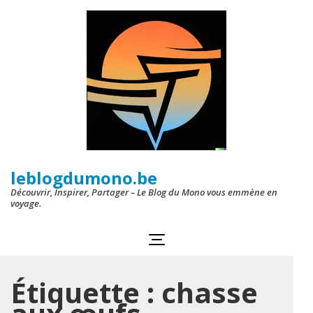
Aller
au
contenu
(Pressez
Entrée)
leblogdumono.be
Découvrir, Inspirer, Partager – Le Blog du Mono vous emmène en
voyage.
Étiquette :
chasse