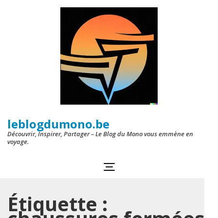
Aller
au
contenu
(Pressez
Entrée)
leblogdumono.be
Découvrir, Inspirer, Partager – Le Blog du Mono vous emmène en
voyage.
Étiquette :