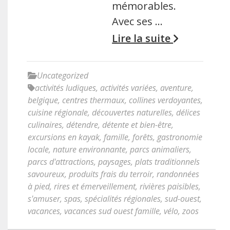
mémorables.
Avec ses …
Lire la suite
Uncategorized
activités ludiques
,
activités variées
,
aventure
,
belgique
,
centres thermaux
,
collines verdoyantes
,
cuisine régionale
,
découvertes naturelles
,
délices
culinaires
,
détendre
,
détente et bien-être
,
excursions en kayak
,
famille
,
forêts
,
gastronomie
locale
,
nature environnante
,
parcs animaliers
,
parcs d'attractions
,
paysages
,
plats traditionnels
savoureux
,
produits frais du terroir
,
randonnées
à pied
,
rires et émerveillement
,
rivières paisibles
,
s'amuser
,
spas
,
spécialités régionales
,
sud-ouest
,
vacances
,
vacances sud ouest famille
,
vélo
,
zoos