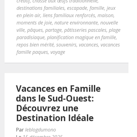
créatif
,
chasse aux œufs traditionnelle
,
destinations familiales
,
escapade
,
famille
,
jeux
en plein air
,
liens familiaux renforcés
,
maison
,
moments de joie
,
nature environnante
,
nouvelle
ville
,
pâques
,
partage
,
pâtisseries pascales
,
plage
paradisiaque
,
planification magique en famille
,
repos bien mérité
,
souvenirs
,
vacances
,
vacances
famille paques
,
voyage
Vacances en Famille
dans le Sud-Ouest:
Découvrez une
Destination Idéale
Par
leblogdumono