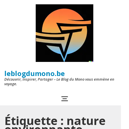
Aller
au
contenu
(Pressez
Entrée)
leblogdumono.be
Découvrir, Inspirer, Partager – Le Blog du Mono vous emmène en
voyage.
Étiquette :
nature