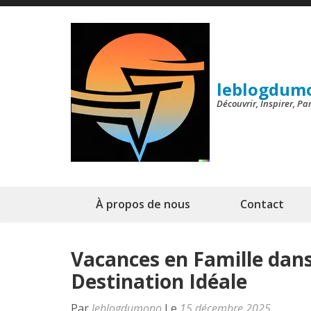
Aller
au
contenu
(Pressez
leblogdum
Entrée)
Découvrir, Inspirer, P
À propos de nous
Contact
Vacances en Famille dan
Destination Idéale
Par
leblogdumono
Le
15 décembre 2025