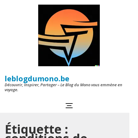
Aller
au
contenu
(Pressez
Entrée)
leblogdumono.be
Découvrir, Inspirer, Partager – Le Blog du Mono vous emmène en
voyage.
Étiquette :