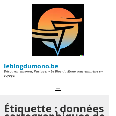
Aller
au
contenu
(Pressez
Entrée)
leblogdumono.be
Découvrir, Inspirer, Partager – Le Blog du Mono vous emmène en
voyage.
Étiquette :
données