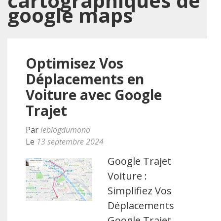
cartographiques de
google maps
Optimisez Vos
Déplacements en
Voiture avec Google
Trajet
Par
leblogdumono
Le
13 septembre 2024
Google Trajet
Voiture :
Simplifiez Vos
Déplacements
Google Trajet