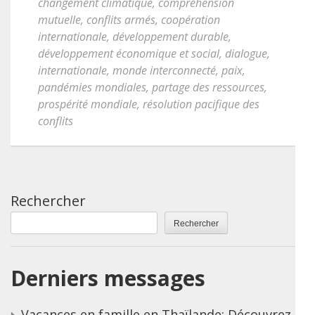
changement climatique
,
compréhension
mutuelle
,
conflits armés
,
coopération
internationale
,
développement durable
,
développement économique et social
,
dialogue
,
internationale
,
monde interconnecté
,
paix
,
pandémies mondiales
,
partage des ressources
,
prospérité mondiale
,
résolution pacifique des
conflits
Rechercher
Rechercher
Derniers messages
Vacances en famille en Thaïlande: Découvrez