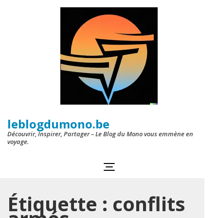
Aller
au
contenu
(Pressez
Entrée)
leblogdumono.be
Découvrir, Inspirer, Partager – Le Blog du Mono vous emmène en
voyage.
Étiquette :
conflits