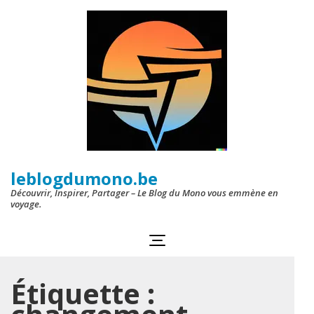
Aller
au
contenu
(Pressez
Entrée)
leblogdumono.be
Découvrir, Inspirer, Partager – Le Blog du Mono vous emmène en
voyage.
Étiquette :