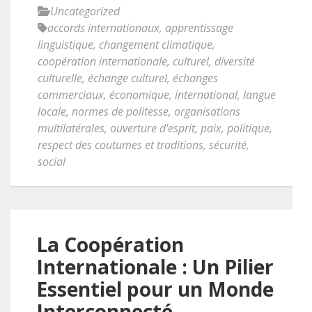
Uncategorized
accords internationaux
,
apprentissage
linguistique
,
changement climatique
,
coopération internationale
,
culturel
,
diversité
culturelle
,
échange culturel
,
échanges
commerciaux
,
économique
,
international
,
langue
locale
,
normes de politesse
,
organisations
multilatérales
,
ouverture d'esprit
,
paix
,
politique
,
respect des coutumes et traditions
,
sécurité
,
social
La Coopération
Internationale : Un Pilier
Essentiel pour un Monde
Interconnecté