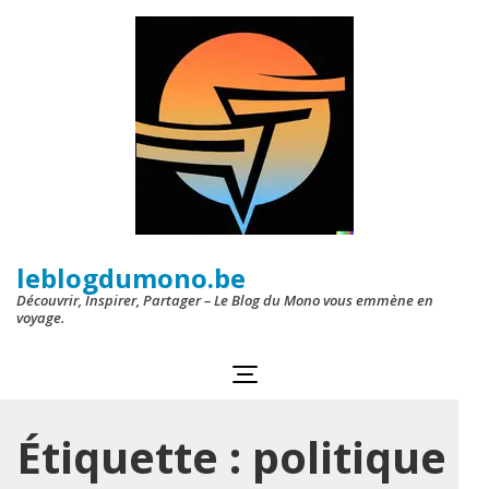
Aller
au
contenu
(Pressez
Entrée)
leblogdumono.be
Découvrir, Inspirer, Partager – Le Blog du Mono vous emmène en
voyage.
Étiquette :
politique