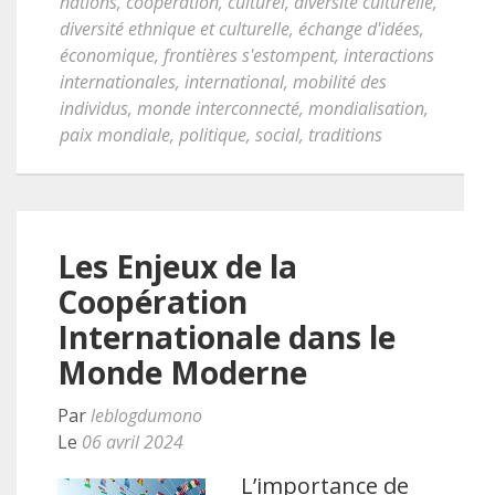
nations
,
coopération
,
culturel
,
diversité culturelle
,
diversité ethnique et culturelle
,
échange d'idées
,
économique
,
frontières s'estompent
,
interactions
internationales
,
international
,
mobilité des
individus
,
monde interconnecté
,
mondialisation
,
paix mondiale
,
politique
,
social
,
traditions
Les Enjeux de la
Coopération
Internationale dans le
Monde Moderne
Par
leblogdumono
Le
06 avril 2024
L’importance de