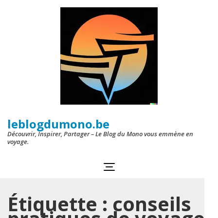
Aller
au
contenu
(Pressez
Entrée)
leblogdumono.be
Découvrir, Inspirer, Partager – Le Blog du Mono vous emmène en
voyage.
Étiquette :
conseils