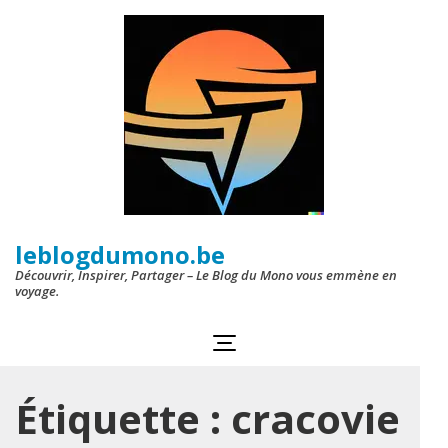
Aller
au
contenu
(Pressez
Entrée)
leblogdumono.be
Découvrir, Inspirer, Partager – Le Blog du Mono vous emmène en
voyage.
Étiquette :
cracovie