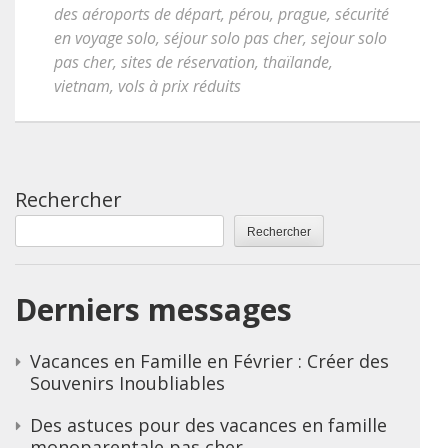
des aéroports de départ
,
pérou
,
prague
,
sécurité
en voyage solo
,
séjour solo pas cher
,
sejour solo
pas cher
,
sites de réservation
,
thaïlande
,
vietnam
,
vols à prix réduits
Rechercher
Rechercher
Derniers messages
Vacances en Famille en Février : Créer des
Souvenirs Inoubliables
Des astuces pour des vacances en famille
monoparentale pas cher