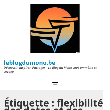
Aller
au
contenu
(Pressez
Entrée)
leblogdumono.be
Découvrir, Inspirer, Partager – Le Blog du Mono vous emmène en
voyage.
Étiquette :
flexibilité