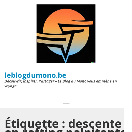
Aller
au
contenu
(Pressez
Entrée)
leblogdumono.be
Découvrir, Inspirer, Partager – Le Blog du Mono vous emmène en
voyage.
Étiquette :
descente