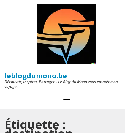
Aller
au
contenu
(Pressez
Entrée)
leblogdumono.be
Découvrir, Inspirer, Partager – Le Blog du Mono vous emmène en
voyage.
Étiquette :