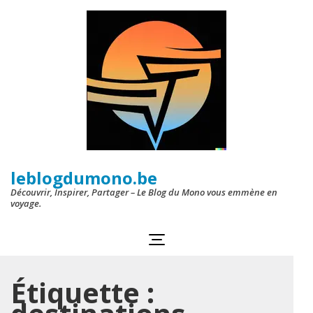
Aller
au
contenu
(Pressez
Entrée)
leblogdumono.be
Découvrir, Inspirer, Partager – Le Blog du Mono vous emmène en
voyage.
Étiquette :