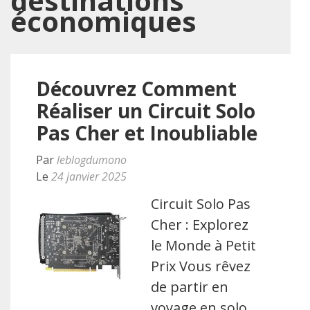
destinations
économiques
Découvrez Comment
Réaliser un Circuit Solo
Pas Cher et Inoubliable
Par
leblogdumono
Le
24 janvier 2025
Circuit Solo Pas
Cher : Explorez
le Monde à Petit
Prix Vous rêvez
de partir en
voyage en solo