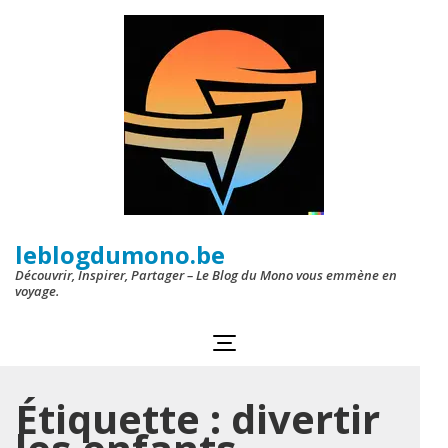
Aller
au
contenu
(Pressez
Entrée)
leblogdumono.be
Découvrir, Inspirer, Partager – Le Blog du Mono vous emmène en
voyage.
Étiquette :
divertir