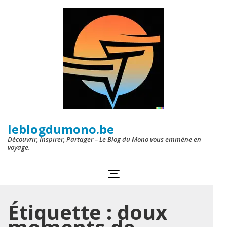
Aller
au
contenu
(Pressez
Entrée)
leblogdumono.be
Découvrir, Inspirer, Partager – Le Blog du Mono vous emmène en
voyage.
Étiquette :
doux