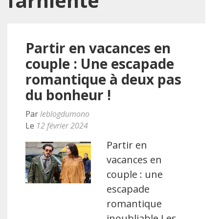
farniente
Partir en vacances en
couple : Une escapade
romantique à deux pas
du bonheur !
Par
leblogdumono
Le
12 février 2024
Partir en
vacances en
couple : une
escapade
romantique
inoubliable Les