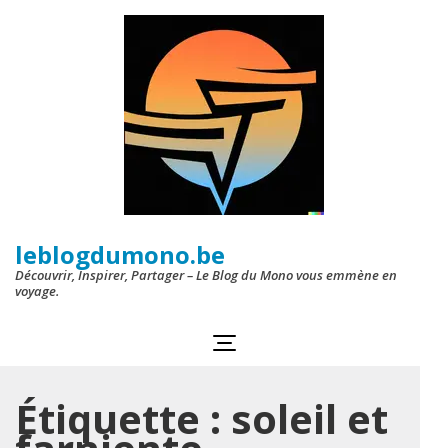
Aller
au
contenu
(Pressez
Entrée)
leblogdumono.be
Découvrir, Inspirer, Partager – Le Blog du Mono vous emmène en
voyage.
Étiquette :
soleil et