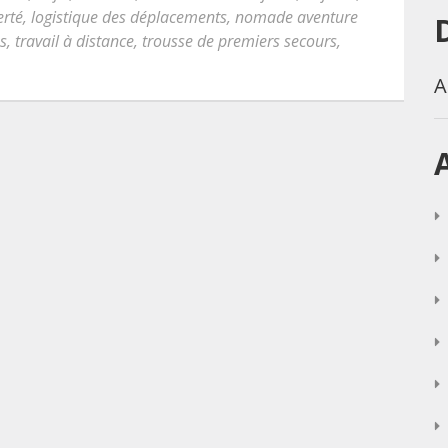
erté
,
logistique des déplacements
,
nomade aventure
s
,
travail à distance
,
trousse de premiers secours
,
A