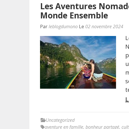
Les Aventures Nomades
Monde Ensemble
Par
leblogdumono
Le
02 novembre 2024
L
N
p
u
m
s
t
L
Uncategorized
aventure en famille
,
bonheur partagé
,
cul