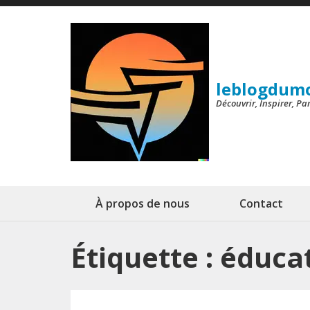
Aller
au
contenu
(Pressez
leblogdum
Entrée)
Découvrir, Inspirer, P
À propos de nous
Contact
Étiquette :
éducat