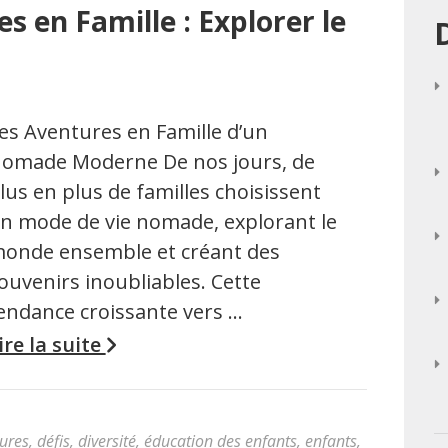
 en Famille : Explorer le
es Aventures en Famille d’un
omade Moderne De nos jours, de
lus en plus de familles choisissent
n mode de vie nomade, explorant le
onde ensemble et créant des
ouvenirs inoubliables. Cette
endance croissante vers …
ire la suite
tures
,
défis
,
diversité
,
éducation des enfants
,
enfants
,