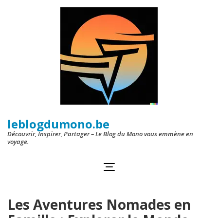
Aller
au
contenu
(Pressez
Entrée)
leblogdumono.be
Découvrir, Inspirer, Partager – Le Blog du Mono vous emmène en
voyage.
Les Aventures Nomades en