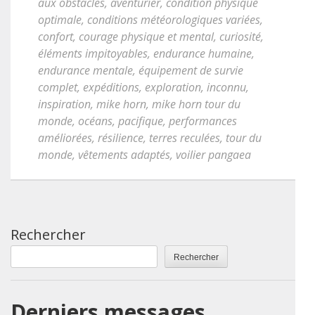
aux obstacles
,
aventurier
,
condition physique
optimale
,
conditions météorologiques variées
,
confort
,
courage physique et mental
,
curiosité
,
éléments impitoyables
,
endurance humaine
,
endurance mentale
,
équipement de survie
complet
,
expéditions
,
exploration
,
inconnu
,
inspiration
,
mike horn
,
mike horn tour du
monde
,
océans
,
pacifique
,
performances
améliorées
,
résilience
,
terres reculées
,
tour du
monde
,
vêtements adaptés
,
voilier pangaea
Rechercher
Rechercher
Derniers messages