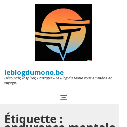
Aller
au
contenu
(Pressez
Entrée)
leblogdumono.be
Découvrir, Inspirer, Partager – Le Blog du Mono vous emmène en
voyage.
Étiquette :