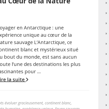
au Cœur de la Nature
oyager en Antarctique : une
xpérience unique au cœur de la
ature sauvage L’Antarctique, ce
ontinent blanc et mystérieux situé
u bout du monde, est sans aucun
oute l’une des destinations les plus
ascinantes pour …
ire la suite
ts évoluer gracieusement
,
continent blanc
,
nte humaine
,
expérience unique
,
faune sauvage
,