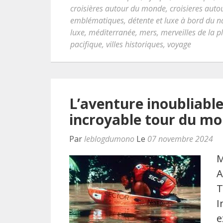
croisières autour du monde
,
croisieres aut
emblématiques
,
détente et luxe à bord du n
luxe
,
méditerranée
,
mers
,
merveilles de la p
pacifique
,
villes historiques
,
voyage
L’aventure inoubliable
incroyable tour du m
Par
leblogdumono
Le
07 novembre 2024
M
A
T
I
e