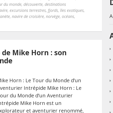
our du monde
,
découverte
,
destinations
avire
,
excursions terrestres
,
fjords
,
îles exotiques
,
A
lanète
,
navire de croisière
,
norvège
,
océans
,
 de Mike Horn : son
onde
ike Horn : Le Tour du Monde d’un
venturier Intrépide Mike Horn : Le
our du Monde d’un Aventurier
ntrépide Mike Horn est un
xplorateur et aventurier renommé,