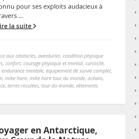
onnu pour ses exploits audacieux à
ravers …
ire la suite
face aux obstacles
,
aventurier
,
condition physique
es
,
confort
,
courage physique et mental
,
curiosité
,
,
endurance mentale
,
équipement de survie complet
,
on
,
mike horn
,
mike horn tour du monde
,
océans
,
nce
,
terres reculées
,
tour du monde
,
vêtements
Voyager en Antarctique,