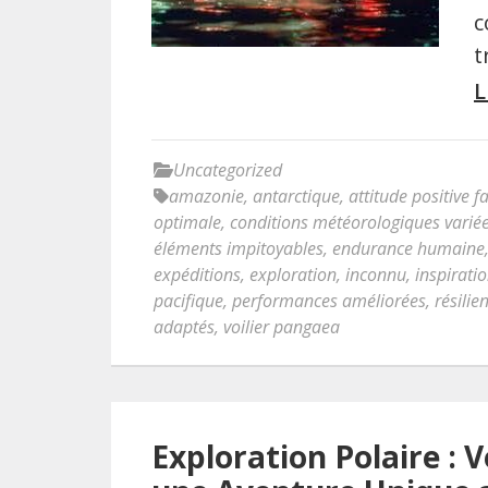
c
t
L
Uncategorized
amazonie
,
antarctique
,
attitude positive 
optimale
,
conditions météorologiques varié
éléments impitoyables
,
endurance humaine
expéditions
,
exploration
,
inconnu
,
inspirati
pacifique
,
performances améliorées
,
résilie
adaptés
,
voilier pangaea
Exploration Polaire : 