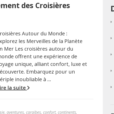
ement des Croisières
roisières Autour du Monde :
xplorez les Merveilles de la Planète
n Mer Les croisières autour du
onde offrent une expérience de
oyage unique, alliant confort, luxe et
écouverte. Embarquez pour un
ériple inoubliable à …
ire la suite
sie
,
aventures
,
caraïbes
,
confort
,
continents
,