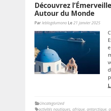
Découvrez l’Émerveill
Autour du Monde
Par
leblogdumono
Le
21 janvier 2025
C
E
e
m
v
d
p
L
Uncategorized
activités nautiques
,
afrique
,
antarctique
,
a