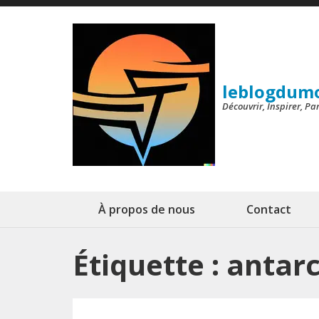
Aller
au
contenu
(Pressez
leblogdum
Entrée)
Découvrir, Inspirer, P
À propos de nous
Contact
Étiquette :
antarc