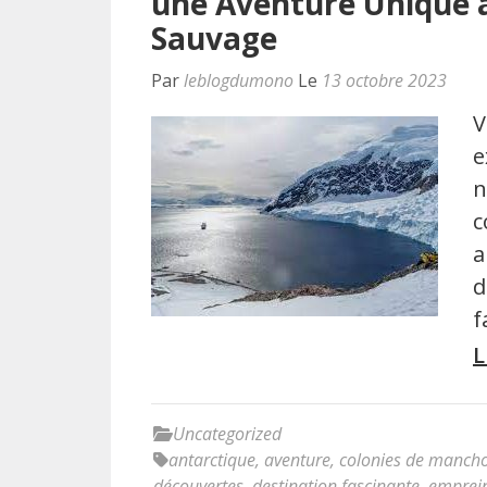
une Aventure Unique 
Sauvage
Par
leblogdumono
Le
13 octobre 2023
V
e
n
c
a
d
f
L
Uncategorized
antarctique
,
aventure
,
colonies de mancho
découvertes
,
destination fascinante
,
emprei