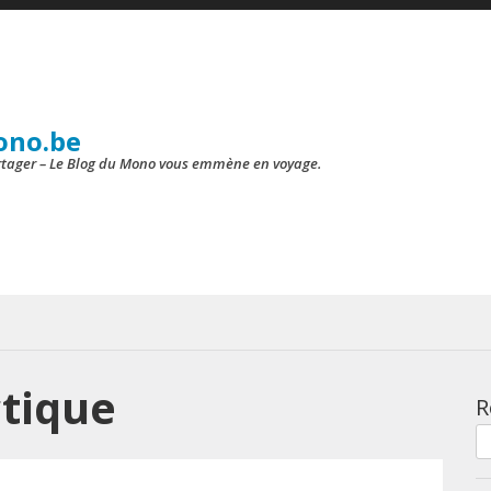
ono.be
artager – Le Blog du Mono vous emmène en voyage.
tique
R