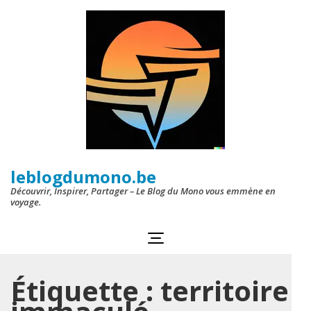
Aller
au
contenu
(Pressez
Entrée)
leblogdumono.be
Découvrir, Inspirer, Partager – Le Blog du Mono vous emmène en
voyage.
Étiquette :
territoire