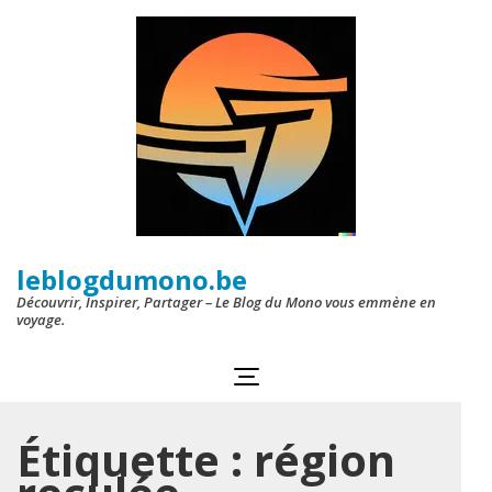
Aller
au
contenu
(Pressez
Entrée)
leblogdumono.be
Découvrir, Inspirer, Partager – Le Blog du Mono vous emmène en
voyage.
Étiquette :
région