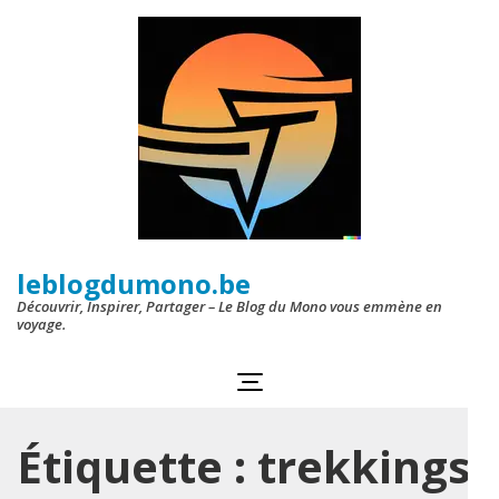
Aller
au
contenu
(Pressez
Entrée)
leblogdumono.be
Découvrir, Inspirer, Partager – Le Blog du Mono vous emmène en
voyage.
Étiquette :
trekkings