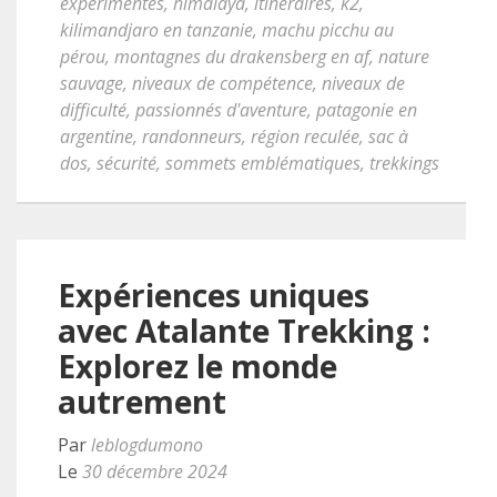
expérimentés
,
himalaya
,
itinéraires
,
k2
,
kilimandjaro en tanzanie
,
machu picchu au
pérou
,
montagnes du drakensberg en af
,
nature
sauvage
,
niveaux de compétence
,
niveaux de
difficulté
,
passionnés d'aventure
,
patagonie en
argentine
,
randonneurs
,
région reculée
,
sac à
dos
,
sécurité
,
sommets emblématiques
,
trekkings
Expériences uniques
avec Atalante Trekking :
Explorez le monde
autrement
Par
leblogdumono
Le
30 décembre 2024