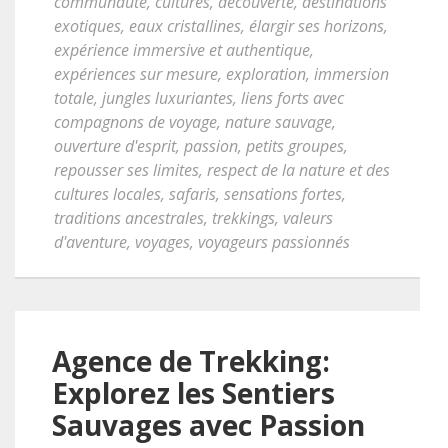
communauté
,
cultures
,
découverte
,
destinations
exotiques
,
eaux cristallines
,
élargir ses horizons
,
expérience immersive et authentique
,
expériences sur mesure
,
exploration
,
immersion
totale
,
jungles luxuriantes
,
liens forts avec
compagnons de voyage
,
nature sauvage
,
ouverture d'esprit
,
passion
,
petits groupes
,
repousser ses limites
,
respect de la nature et des
cultures locales
,
safaris
,
sensations fortes
,
traditions ancestrales
,
trekkings
,
valeurs
d'aventure
,
voyages
,
voyageurs passionnés
Agence de Trekking:
Explorez les Sentiers
Sauvages avec Passion