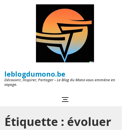
Aller
au
contenu
(Pressez
Entrée)
leblogdumono.be
Découvrir, Inspirer, Partager – Le Blog du Mono vous emmène en
voyage.
Étiquette :
évoluer