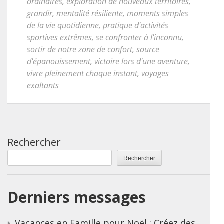
ordinaires
,
exploration de nouveaux territoires
,
grandir
,
mentalité résiliente
,
moments simples
de la vie quotidienne
,
pratique d'activités
sportives extrêmes
,
se confronter à l'inconnu
,
sortir de notre zone de confort
,
source
d'épanouissement
,
victoire lors d'une aventure
,
vivre pleinement chaque instant
,
voyages
exaltants
Rechercher
Rechercher
Derniers messages
Vacances en Famille pour Noël : Créez des