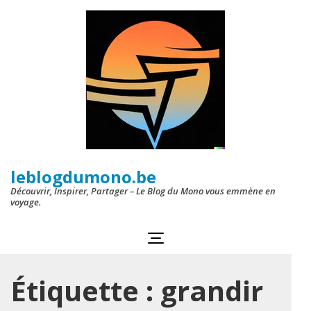
Aller
au
contenu
(Pressez
Entrée)
leblogdumono.be
Découvrir, Inspirer, Partager – Le Blog du Mono vous emmène en
voyage.
Étiquette :
grandir