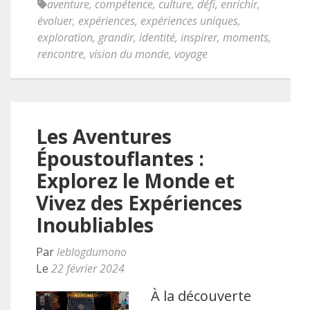
aventure
,
compétence
,
culture
,
défi
,
enrichir
,
évoluer
,
expériences
,
expériences uniques
,
exploration
,
grandir
,
identité
,
inspirer
,
moments
,
rencontre
,
vision du monde
,
voyage
Les Aventures
Époustouflantes :
Explorez le Monde et
Vivez des Expériences
Inoubliables
Par
leblogdumono
Le
22 février 2024
À la découverte