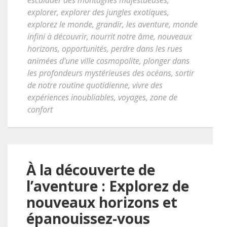
escalader des montagnes majestueuses
,
explorer
,
explorer des jungles exotiques
,
explorez le monde
,
grandir
,
les aventure
,
monde
infini à découvrir
,
nourrit notre âme
,
nouveaux
horizons
,
opportunités
,
perdre dans les rues
animées d'une ville cosmopolite
,
plonger dans
les profondeurs mystérieuses des océans
,
sortir
de notre routine quotidienne
,
vivre des
expériences inoubliables
,
voyages
,
zone de
confort
À la découverte de
l’aventure : Explorez de
nouveaux horizons et
épanouissez-vous