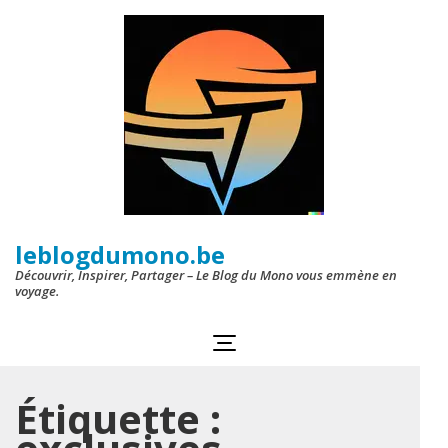
Aller
au
contenu
(Pressez
Entrée)
leblogdumono.be
Découvrir, Inspirer, Partager – Le Blog du Mono vous emmène en
voyage.
Étiquette :