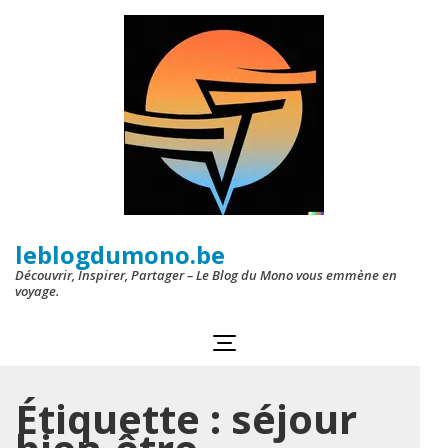
Aller
au
contenu
(Pressez
Entrée)
leblogdumono.be
Découvrir, Inspirer, Partager – Le Blog du Mono vous emmène en
voyage.
Étiquette :
séjour