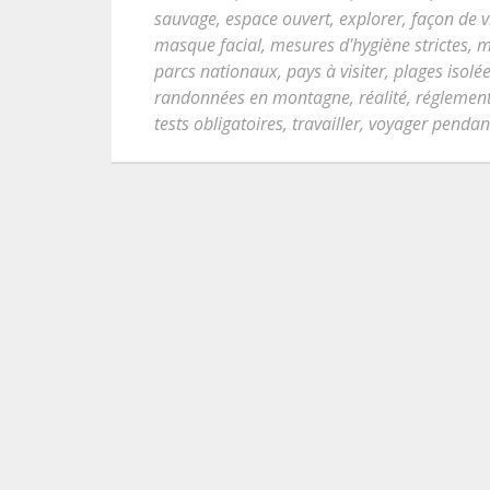
sauvage
,
espace ouvert
,
explorer
,
façon de v
masque facial
,
mesures d'hygiène strictes
,
m
parcs nationaux
,
pays à visiter
,
plages isolé
randonnées en montagne
,
réalité
,
réglement
tests obligatoires
,
travailler
,
voyager pendan