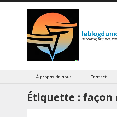
Aller
au
contenu
(Pressez
leblogdum
Entrée)
Découvrir, Inspirer, P
À propos de nous
Contact
Étiquette :
façon 