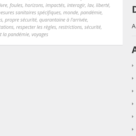
ivre
,
foules
,
horizons
,
impactés
,
interagir
,
lav
,
liberté
,
esures sanitaires spécifiques
,
monde
,
pandémie
,
es
,
propre sécurité
,
quarantaine à l'arrivée
,
A
ations
,
respecter les règles
,
restrictions
,
sécurité
,
t la pandémie
,
voyages