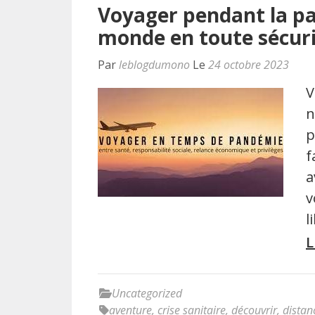
Voyager pendant la pa
monde en toute sécur
Par
leblogdumono
Le
24 octobre 2023
V
n
p
f
a
v
l
L
Uncategorized
aventure
,
crise sanitaire
,
découvrir
,
distan