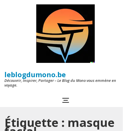
Aller
au
contenu
(Pressez
Entrée)
leblogdumono.be
Découvrir, Inspirer, Partager – Le Blog du Mono vous emmène en
voyage.
Étiquette :
masque