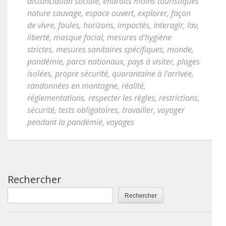
distanciation sociale
,
endroits moins touristiques
nature sauvage
,
espace ouvert
,
explorer
,
façon
de vivre
,
foules
,
horizons
,
impactés
,
interagir
,
lav
,
liberté
,
masque facial
,
mesures d'hygiène
strictes
,
mesures sanitaires spécifiques
,
monde
,
pandémie
,
parcs nationaux
,
pays à visiter
,
plages
isolées
,
propre sécurité
,
quarantaine à l'arrivée
,
randonnées en montagne
,
réalité
,
réglementations
,
respecter les règles
,
restrictions
,
sécurité
,
tests obligatoires
,
travailler
,
voyager
pendant la pandémie
,
voyages
Rechercher
Rechercher