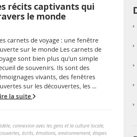
s récits captivants qui
ravers le monde
es carnets de voyage : une fenêtre
uverte sur le monde Les carnets de
oyage sont bien plus qu’un simple
ecueil de souvenirs. Ils sont des
émoignages vivants, des fenêtres
uvertes sur les découvertes, les …
ire la suite
idèle
,
connexion avec les gens et la culture locale
,
couvertes
,
écrits
,
émotions
,
environnement
,
étapes