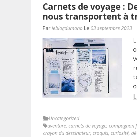
Carnets de voyage : De
nous transportent à t
Par
leblogdumono
Le
03 septembre 2023
L
o
v
r
t
o
L
Uncategorized
aventure
,
carnets de voyage
,
compagnon f
crayon du dessinateur
,
croquis
,
curiosité
,
dé