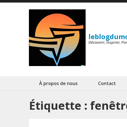
Aller
au
contenu
(Pressez
leblogdum
Entrée)
Découvrir, Inspirer, P
À propos de nous
Contact
Étiquette :
fenêtr