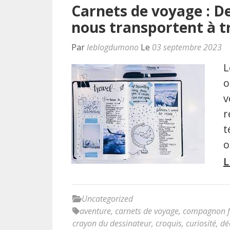
Carnets de voyage : De
nous transportent à t
Par
leblogdumono
Le
03 septembre 2023
L
o
v
r
t
o
L
Uncategorized
aventure
,
carnets de voyage
,
compagnon f
crayon du dessinateur
,
croquis
,
curiosité
,
dé