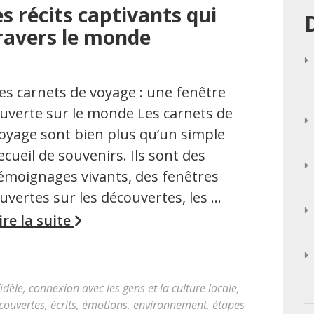
s récits captivants qui
ravers le monde
es carnets de voyage : une fenêtre
uverte sur le monde Les carnets de
oyage sont bien plus qu’un simple
ecueil de souvenirs. Ils sont des
émoignages vivants, des fenêtres
uvertes sur les découvertes, les …
ire la suite
idèle
,
connexion avec les gens et la culture locale
,
couvertes
,
écrits
,
émotions
,
environnement
,
étapes