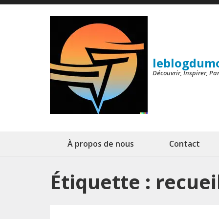
Aller
au
contenu
(Pressez
leblogdum
Entrée)
Découvrir, Inspirer, P
À propos de nous
Contact
Étiquette :
recuei