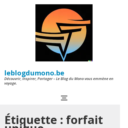
Aller
au
contenu
(Pressez
Entrée)
leblogdumono.be
Découvrir, Inspirer, Partager – Le Blog du Mono vous emmène en
voyage.
Étiquette :
forfait