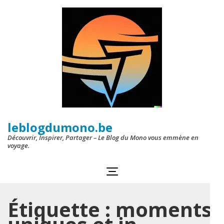
Aller
au
contenu
(Pressez
Entrée)
leblogdumono.be
Découvrir, Inspirer, Partager – Le Blog du Mono vous emmène en
voyage.
Étiquette :
moments