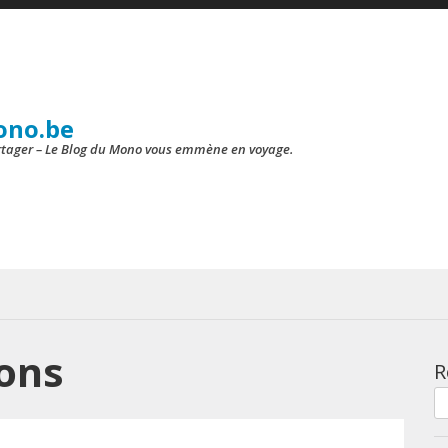
ono.be
artager – Le Blog du Mono vous emmène en voyage.
ions
R