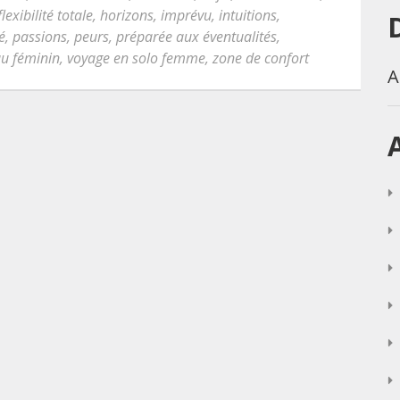
flexibilité totale
,
horizons
,
imprévu
,
intuitions
,
é
,
passions
,
peurs
,
préparée aux éventualités
,
au féminin
,
voyage en solo femme
,
zone de confort
A