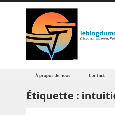
Aller
au
contenu
(Pressez
leblogdum
Entrée)
Découvrir, Inspirer, P
À propos de nous
Contact
Étiquette :
intuit