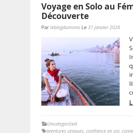
Voyage en Solo au Fémi
Découverte
Par
leblogdumono
Le
31 janvier 2026
V
S
I
q
i
l
c
L
Uncategorized
aventures uniques
,
confiance en soi
,
conne