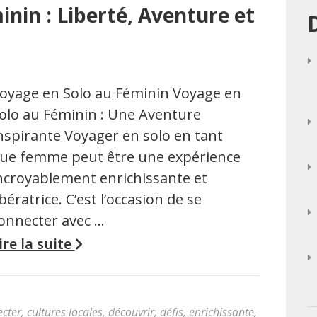
nin : Liberté, Aventure et
oyage en Solo au Féminin Voyage en
olo au Féminin : Une Aventure
nspirante Voyager en solo en tant
ue femme peut être une expérience
ncroyablement enrichissante et
ibératrice. C’est l’occasion de se
onnecter avec …
ire la suite
cter
,
cultures locales
,
découvrir
,
défis
,
enrichissante
,