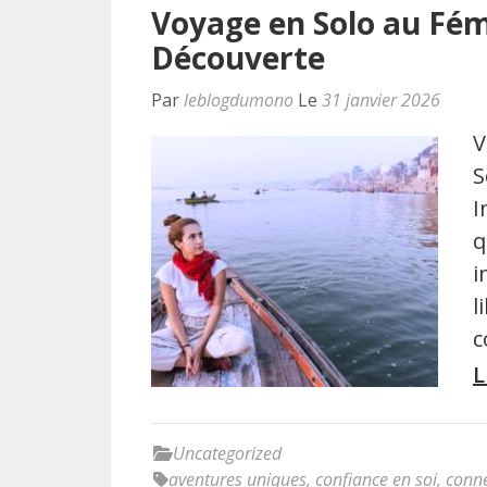
Voyage en Solo au Fémi
Découverte
Par
leblogdumono
Le
31 janvier 2026
V
S
I
q
i
l
c
L
Uncategorized
aventures uniques
,
confiance en soi
,
conne