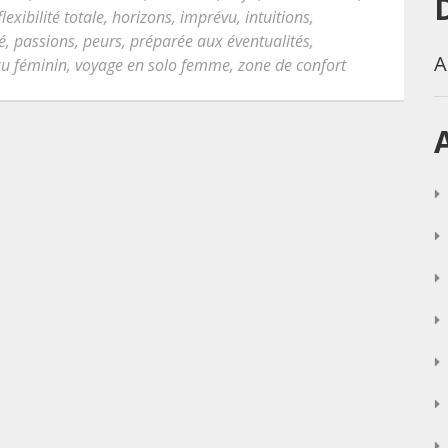
flexibilité totale
,
horizons
,
imprévu
,
intuitions
,
é
,
passions
,
peurs
,
préparée aux éventualités
,
A
au féminin
,
voyage en solo femme
,
zone de confort