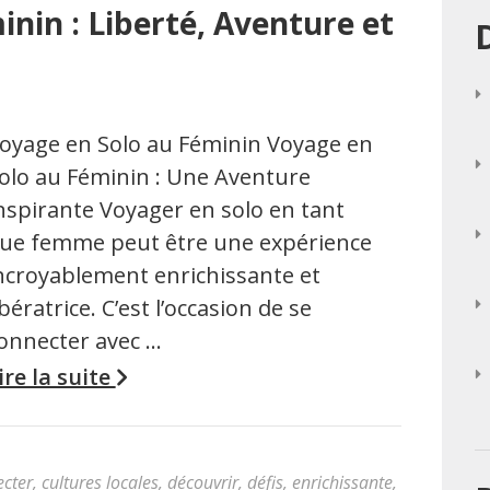
nin : Liberté, Aventure et
oyage en Solo au Féminin Voyage en
olo au Féminin : Une Aventure
nspirante Voyager en solo en tant
ue femme peut être une expérience
ncroyablement enrichissante et
ibératrice. C’est l’occasion de se
onnecter avec …
ire la suite
cter
,
cultures locales
,
découvrir
,
défis
,
enrichissante
,