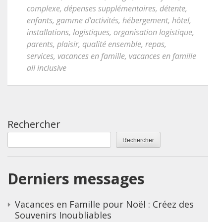
complexe
,
dépenses supplémentaires
,
détente
,
enfants
,
gamme d'activités
,
hébergement
,
hôtel
,
installations
,
logistiques
,
organisation logistique
,
parents
,
plaisir
,
qualité ensemble
,
repas
,
services
,
vacances en famille
,
vacances en famille
all inclusive
Rechercher
Rechercher
Derniers messages
Vacances en Famille pour Noël : Créez des
Souvenirs Inoubliables