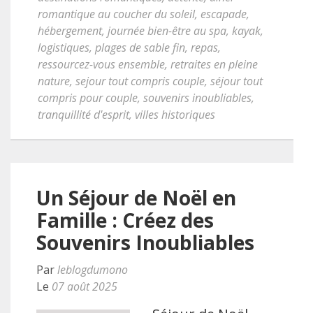
romantique au coucher du soleil
,
escapade
,
hébergement
,
journée bien-être au spa
,
kayak
,
logistiques
,
plages de sable fin
,
repas
,
ressourcez-vous ensemble
,
retraites en pleine
nature
,
sejour tout compris couple
,
séjour tout
compris pour couple
,
souvenirs inoubliables
,
tranquillité d'esprit
,
villes historiques
Un Séjour de Noël en
Famille : Créez des
Souvenirs Inoubliables
Par
leblogdumono
Le
07 août 2025