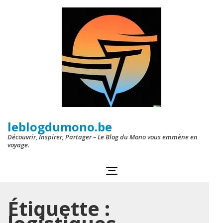
Aller
au
contenu
(Pressez
Entrée)
leblogdumono.be
Découvrir, Inspirer, Partager – Le Blog du Mono vous emmène en
voyage.
Étiquette :