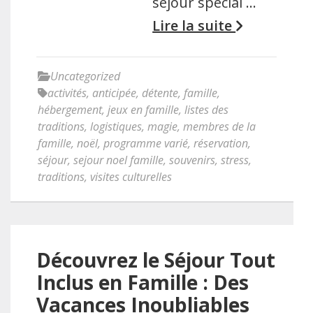
séjour spécial …
Lire la suite
Uncategorized
activités
,
anticipée
,
détente
,
famille
,
hébergement
,
jeux en famille
,
listes des
traditions
,
logistiques
,
magie
,
membres de la
famille
,
noël
,
programme varié
,
réservation
,
séjour
,
sejour noel famille
,
souvenirs
,
stress
,
traditions
,
visites culturelles
Découvrez le Séjour Tout
Inclus en Famille : Des
Vacances Inoubliables