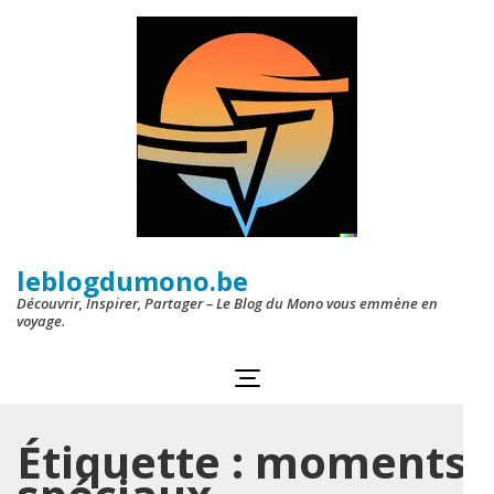
Aller
au
contenu
(Pressez
Entrée)
leblogdumono.be
Découvrir, Inspirer, Partager – Le Blog du Mono vous emmène en
voyage.
Étiquette :
moments