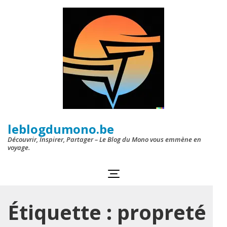
Aller
au
contenu
(Pressez
Entrée)
leblogdumono.be
Découvrir, Inspirer, Partager – Le Blog du Mono vous emmène en
voyage.
Étiquette :
propreté