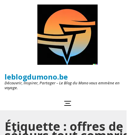
Aller
au
contenu
(Pressez
Entrée)
leblogdumono.be
Découvrir, Inspirer, Partager – Le Blog du Mono vous emmène en
voyage.
Étiquette :
offres de