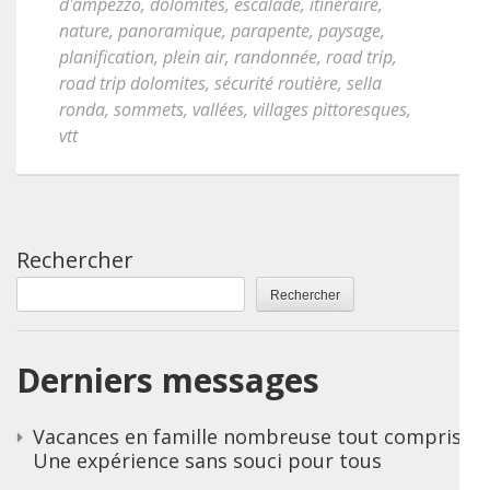
d'ampezzo
,
dolomites
,
escalade
,
itinéraire
,
nature
,
panoramique
,
parapente
,
paysage
,
planification
,
plein air
,
randonnée
,
road trip
,
road trip dolomites
,
sécurité routière
,
sella
ronda
,
sommets
,
vallées
,
villages pittoresques
,
vtt
Rechercher
Rechercher
Derniers messages
Vacances en famille nombreuse tout compris :
Une expérience sans souci pour tous