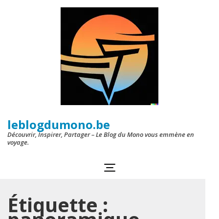
Aller
au
contenu
(Pressez
Entrée)
leblogdumono.be
Découvrir, Inspirer, Partager – Le Blog du Mono vous emmène en
voyage.
Étiquette :